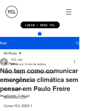
LOGIN | REDE YCL
Post
All Posts
YCL info
All Posts
26 de jun.
5 min de leitura
Não tem como comunicar
Comunicação e sustentabilidade
emergência climática sem
Curso YCL 2026.1
pensar em Paulo Freire
Fala, Fellow
Atualizado:
2 de jul.
Momento COP
Curso YCL 2025.1