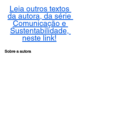
Leia outros textos 
da autora, da série 
Comunicação e 
Sustentabilidade, 
neste link!
Sobre a autora
Mestre em Ciências da Comunicação 
pela Escola de Comunicações e Artes 
da USP com a dissertação "O 
profissional de comunicação como 
educador: o diálogo entre os coletivos 
de emergência climática e a sociedade 
brasileira". Este é meu título mais atual, 
conquistado em dezembro de 2025, 
resultado de um trabalho de pesquisa 
com comunicadores de coletivos de 