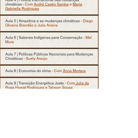
Aula 4 | Política Internacional das mudanças
climáticas -
Com
André Castro Santos
e
Maria
Gabriella Rodrigues
Aula 5 | Amazônia e as mudanças climáticas -
Diego
Oliveira Brandão e Julia Arieira
Aula 6 | Saberes Indígenas para Conservação -
Mel
Mura
Aula 7 | Políticas Públicas Nacionais para Mudanças
Climáticas -
Suely Araújo
Aula 8 | Economia do clima -
Com
Anna Mortara
Aula 9 | Transição Energética Justa -
Com
Julia da
Rosa Howat Rodrigues
e Talyson Sousa
Aula 10 | Papel dos Oceanos na Mitigação das
Mudanças Climáticas -
Jemilli Castiglioni Viaggi
e
Isadora Timbó
Aula 11 | Justiça Climática e Racismo Ambiental -
Com
Mahryan Sampaio e Andreia Coutinho Louback
Aula 12 | Biodiversidade e as mudanças climáticas -