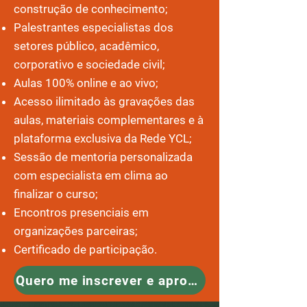
construção de conhecimento;
Palestrantes especialistas dos
setores público, acadêmico,
corporativo e sociedade civil;
Aulas 100% online e ao vivo;
Acesso ilimitado às gravações das
aulas, materiais complementares e à
plataforma exclusiva da Rede YCL;
Sessão de mentoria personalizada
com especialista em clima ao
finalizar o curso;
Encontros presenciais em
organizações parceiras;
Certificado de participação.
Quero me inscrever e aproveitar o valor!