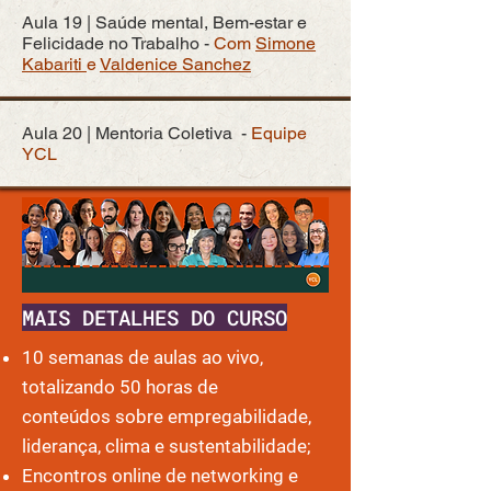
Aula 19 | Saúde mental, Bem-estar e
Felicidade no Trabalho -
Com
Simone
Kabariti
e
Valdenice Sanchez
Aula 20 | Mentoria Coletiva -
Equipe
YCL
MAIS DETALHES DO CURSO
10 semanas de aulas ao vivo,
totalizando 50 horas de
conteúdos
sobre empregabilidade,
liderança, clima e sustentabilidade;
E
ncontros online de networking e