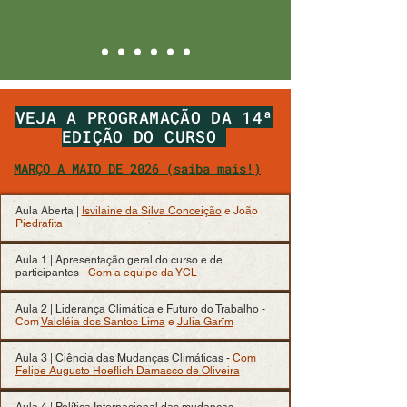
VEJA A PROGRAMAÇÃO DA 14ª
EDIÇÃO DO CURSO
MARÇO A MAIO DE 2026 (saiba mais!)
Aula Aberta |
Isvilaine da Silva Conceição
e João
Piedrafita
Aula 1 | Apresentação geral do curso e de
participantes -
Com a equipe da YCL
Aula 2 | Liderança Climática e Futuro do Trabalho -
Com
Valcléia dos Santos Lima
e
Julia Garïm
Aula 3 | Ciência das Mudanças Climáticas -
Com
Felipe Augusto Hoeflich Damasco de Oliveira