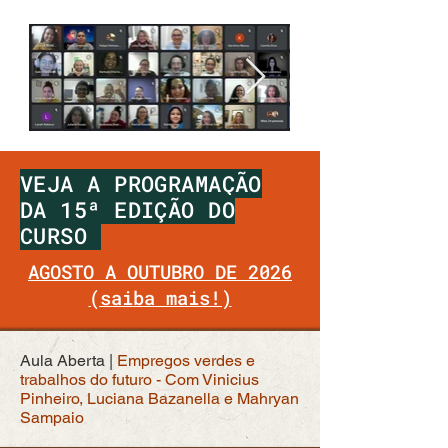
VEJA A PROGRAMAÇÃO
DA 15ª EDIÇÃO DO
CURSO
AGOSTO A OUTUBRO DE 2026
(saiba mais!)
Aula Aberta |
Empregos verdes e
trabalhos do futuro - Com Vinicius
Pinheiro, Luciana Bazanella e Mahryan
Sampaio