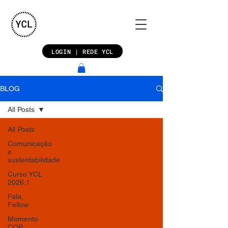
LOGIN | REDE YCL
BLOG
All Posts
All Posts
Comunicação
e
sustentabilidade
Curso YCL
2026.1
Fala,
Fellow
Momento
COP