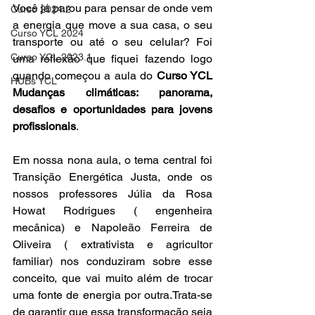
Você já parou para pensar de onde vem 
Curso 2024.2
a energia que move a sua casa, o seu 
Curso YCL 2024
transporte ou até o seu celular? Foi 
Curso YCL 2023.1
uma reflexão que fiquei fazendo logo 
quando começou a aula do 
Curso YCL 
HUBs YCL
Mudanças climáticas: panorama, 
desafios e oportunidades para jovens 
profissionais
. 
Em nossa nona aula, o tema central foi 
Transição Energética Justa, onde os 
nossos professores Júlia da Rosa 
Howat Rodrigues (
engenheira 
mecânica) e Napoleão Ferreira de 
Oliveira (
extrativista e agricultor 
familiar) nos conduziram sobre esse 
conceito, que vai muito além de trocar 
uma fonte de energia por outra.Trata-se 
de garantir que essa transformação seja 