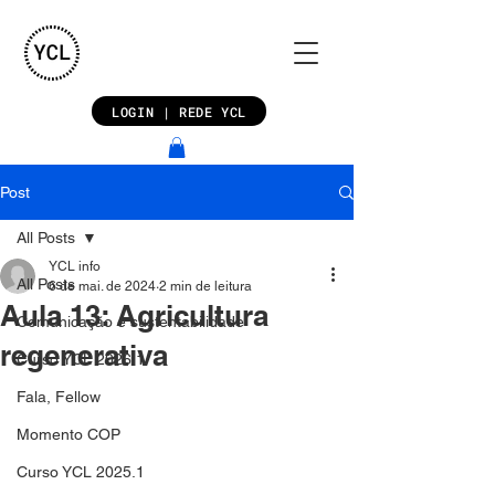
LOGIN | REDE YCL
Post
All Posts
YCL info
All Posts
6 de mai. de 2024
2 min de leitura
Aula 13: Agricultura
Comunicação e sustentabilidade
regenerativa
Curso YCL 2026.1
Fala, Fellow
Momento COP
Curso YCL 2025.1