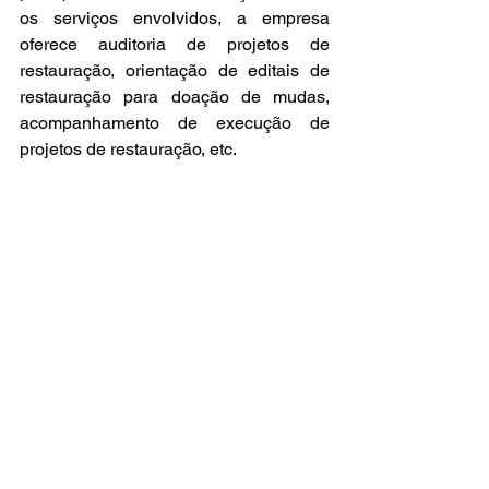
os serviços envolvidos, a empresa 
oferece auditoria de projetos de 
restauração, orientação de editais de 
restauração para doação de mudas, 
acompanhamento de execução de 
projetos de restauração, etc.
Se
 você não conseguiu assistir nossa 
aula na íntegra, ela está disponível na 
plataforma da YCL!
Te vejo na próxima aula! Um abraço!
Beatriz Triani
Curso YCL 2024
Ver tudo
Posts recentes