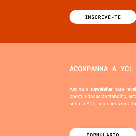
INSCREVE-TE
ACOMPANHA A YCL
Assina a
newsletter
para rece
oportunidades de trabalho, est
sobre a YCL, conteúdos curado
FORMULÁRIO