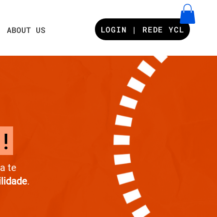
LOGIN | REDE YCL
ABOUT US
!
a te
ilidade
.