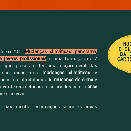
 Curso YCL
Mudanças climáticas: panorama,
a jovens profissionais
é uma formação de 2
as que procuram ter uma noção geral das
o nas área
s das
mudanças climáticas
e
conceitos introdutórios da
mudança do clima
e
o em temas setoriais relacionados com a
crise
e e ao vivo.
xo para receber informações sobre as novas