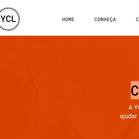
HOME
CONHEÇA
C
A Y
ajudar