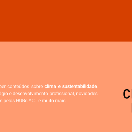
ber conteúdos sobre
clima e sustentabilidade
,
ágio e desenvolvimento profissional, novidades
s pelos HUBs YCL e muito mais!