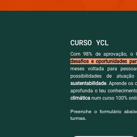
CURSO YCL
Com 98% de aprovação, o
desafios e oportunidades par
meses voltada para pesso
possibilidades de atuaçã
sustentabilidade
. Aprende os 
aprofunda o teu conheciment
climática
num curso 100% onlin
Preenche o formulário abai
turmas.