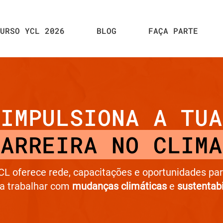
URSO YCL 2026
BLOG
FAÇA PARTE
IMPULSIONA A TUA
CARREIRA NO CLIMA
CL oferece rede, capacitações e oportunidades par
 a trabalhar com
mudanças climáticas
e
sustentab