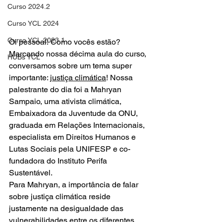
Curso 2024.2
Curso YCL 2024
Curso YCL 2023.1
Oi pessoal! Como vocês estão?
Marcando nossa décima aula do curso, 
HUBs YCL
conversamos sobre um tema super 
importante: 
justiça climática
! Nossa 
palestrante do dia foi a Mahryan 
Sampaio, uma ativista climática, 
Embaixadora da Juventude da ONU, 
graduada em Relações Internacionais, 
especialista em Direitos Humanos e 
Lutas Sociais pela UNIFESP e co-
fundadora do Instituto Perifa 
Sustentável.
Para Mahryan, a importância de falar 
sobre justiça climática reside 
justamente na desigualdade das 
vulnerabilidades entre os diferentes 