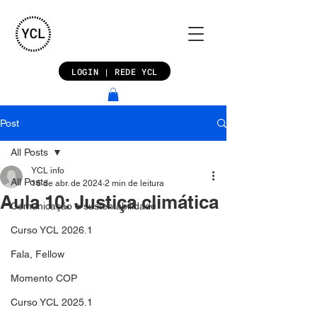
LOGIN | REDE YCL
Post
All Posts
YCL info
All Posts
16 de abr. de 2024
2 min de leitura
Aula 10: Justiça climática
Comunicação e sustentabilidade
Curso YCL 2026.1
Fala, Fellow
Momento COP
Curso YCL 2025.1