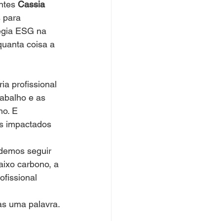
ntes 
Cassia 
 para 
égia ESG na 
uanta coisa a 
a profissional 
rabalho e as 
ho. E 
is impactados 
odemos seguir 
ixo carbono, a 
fissional 
as uma palavra. 