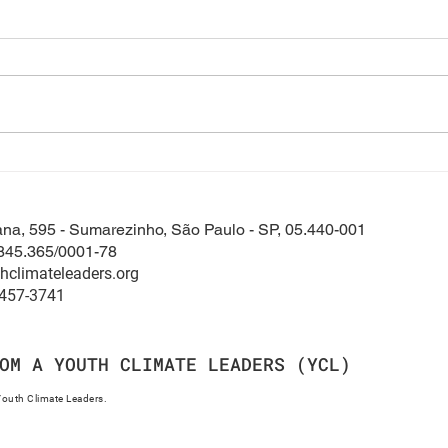
Aula 19 - Saúde mental,
Aula
bem-estar e felicidade no
inic
trabalho
tana, 595 - Sumarezinho, São Paulo - SP, 05.440-001
845.365/0001-78
hclimateleaders.org
7457-3741
OM A YOUTH CLIMATE LEADERS (YCL)
outh Climate Leaders.