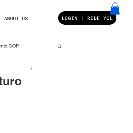
LOGIN | REDE YCL
ABOUT US
nto COP
s YCL
uturo