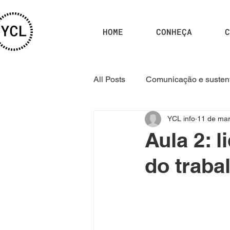
HOME
CONHEÇA
C
All Posts
Comunicação e sustent
YCL info
11 de mar
Curso YCL 2025.1
Curso 
Aula 2: l
do traba