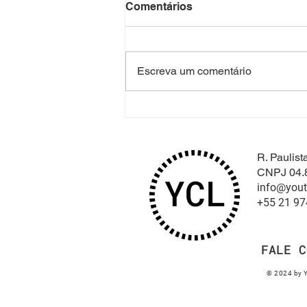
Comentários
Escreva um comentário
Aula 20 - Mentoria coletiva
sobre carreira climática
R. Paulis
CNPJ 04.
info@yout
+55 21 9
FALE C
© 2024 by Y