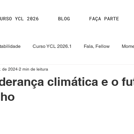
URSO YCL 2026
BLOG
FAÇA PARTE
abilidade
Curso YCL 2026.1
Fala, Fellow
Mome
. de 2024
2 min de leitura
2024.2
Curso YCL 2024
Curso YCL 2023.1
HUB
iderança climática e o f
lho