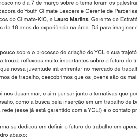
sco no dia 7 de março sobre o tema foram os palestra
ndadora do Youth Climate Leaders e Gerente de Parcerias
cos do Climate-KIC, e 
Lauro Martins
, Gerente de Estrat
de 18 anos de experiência na área. Dá para imaginar q
ouco sobre o processo de criação do YCL e sua trajetóri
a trouxe reflexões muito importantes sobre o futuro do t
 que nossa juventude irá enfrentar no mercado de trabal
armos de trabalho, descobrimos que os jovens são os ma
oi nos desanimar, e sim pensar junto alternativas que p
safio, como a busca pela inserção em um trabalho de ba
rede (esse já está garantido com a YCL!) e o contato pro
rma se dedicou em definir o futuro do trabalho em apen
adro abaixo: