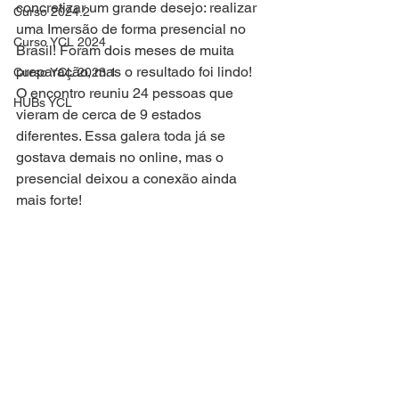
concretizar um grande desejo: realizar 
Curso 2024.2
uma Imersão de forma presencial no 
Curso YCL 2024
Brasil! Foram dois meses de muita 
preparação, mas o resultado foi lindo! 
Curso YCL 2023.1
O encontro reuniu 24 pessoas que 
HUBs YCL
vieram de cerca de 9 estados 
diferentes. Essa galera toda já se 
gostava demais no online, mas o 
presencial deixou a conexão ainda 
mais forte!