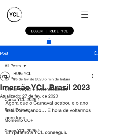
LOGIN | REDE YCL
Post
All Posts
HUBs YCL
All Posts
25 de fev. de 2023
6 min de leitura
Imersão YCL Brasil 2023
Comunicação e sustentabilidade
Atualizado:
27 de fev. de 2023
Curso YCL 2026.1
Agora que o Carnaval acabou e o ano 
Fala, Fellow
está começando… É hora de voltarmos 
com tudo!
Momento COP
Curso YCL 2025.1
Em janeiro a YCL conseguiu 