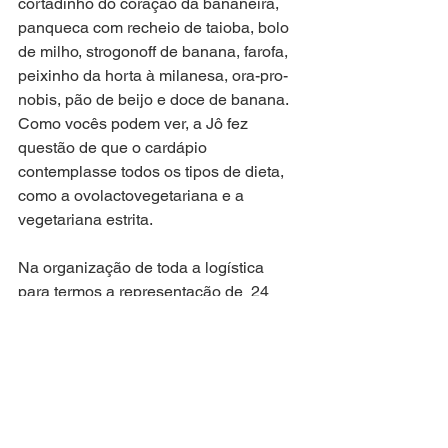
cortadinho do coração da bananeira, 
panqueca com recheio de taioba, bolo 
de milho, strogonoff de banana, farofa, 
peixinho da horta à milanesa, ora-pro-
nobis, pão de beijo e doce de banana. 
Como vocês podem ver, a Jô fez 
questão de que o cardápio 
contemplasse todos os tipos de dieta, 
como a ovolactovegetariana e a 
vegetariana estrita. 
Na organização de toda a logística 
para termos a representação de  24 
pessoas, de pelo menos 09 estados 
diferentes, tivemos a dedicação da 
Nicoly Schindler do HUB SP, Paola 
Hernandes (@noastral), responsável 
por toda infraestrutura audiovisual e 
toda a equipe YCL (Clara, Manu, Ísis, 