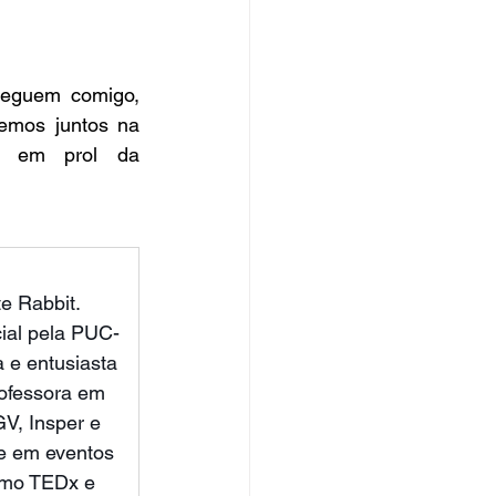
eguem comigo, 
emos juntos na 
s em prol da 
                        
e Rabbit. 
al pela PUC-
 e entusiasta 
ofessora em 
V, Insper e 
e em eventos 
omo TEDx e 