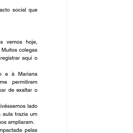
cto social que 
s vemos hoje, 
Muitos colegas 
egistrar aqui o 
o e à Mariana 
me permitirem 
r de exaltar o 
tivéssemos lado 
aula trazia um 
 nos ampliaram.
mpactada pelas 