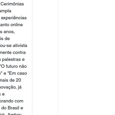
Cerimônias 
ampla 
 experiências 
anto online 
s anos, 
is de 
u-se ativista 
amente contra 
 palestras e 
"O futuro não 
" e "Em caso 
mais de 20 
novação, já 
s e 
borando com 
do Brasil e 
ok, Ambev, 