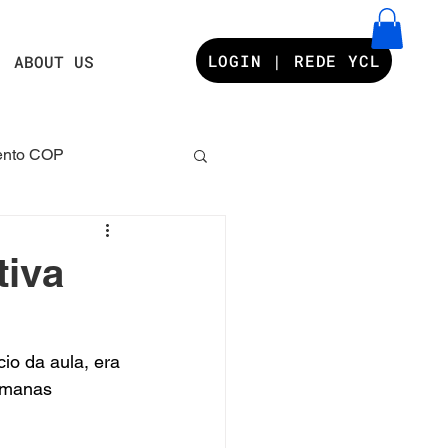
LOGIN | REDE YCL
ABOUT US
nto COP
s YCL
tiva
io da aula, era 
emanas 