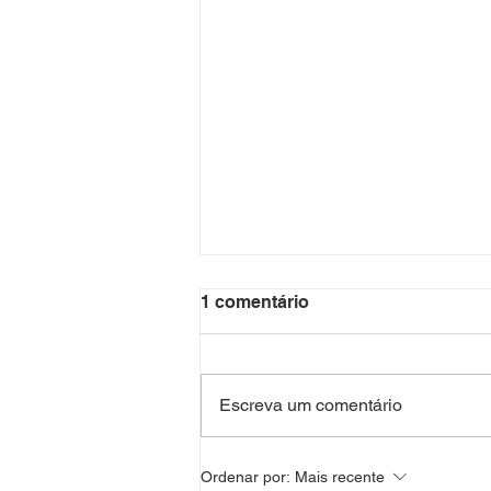
1 comentário
Escreva um comentário
Diário da Aula 19 - Saúde
Ordenar por:
Mais recente