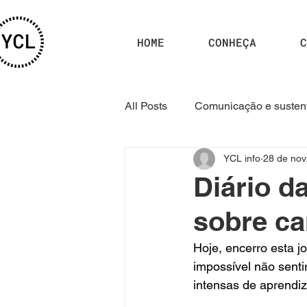
HOME
CONHEÇA
C
All Posts
Comunicação e sustent
YCL info
28 de nov
Curso YCL 2025.1
Curso 
Diário da
sobre ca
Hoje, encerro esta j
impossível não sent
intensas de aprendi