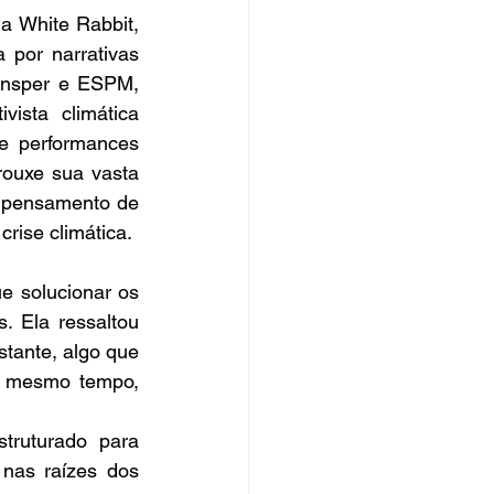
a White Rabbit, 
or narrativas 
Insper e ESPM, 
sta climática 
e performances 
ouxe sua vasta 
o pensamento de 
rise climática.
e solucionar os 
 Ela ressaltou 
ante, algo que 
o mesmo tempo, 
ruturado para 
nas raízes dos 