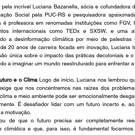
 pela incrível Luciana Bazanella, sócia e cofundadora d
ção Social pela PUC-RS e pesquisadora apaixonada p
a é professora em renomadas instituições como FGV, 
ntos internacionais como TEDx e SXSW, e uma ativi
do a desinformação climática por meio de palestras 
 de 20 anos de carreira focada em inovação, Luciana tr
isão única sobre o impacto das práticas decoloniais e 
ndo a imaginar um mundo reestruturado para enfrentar a c
uturo e o Clima 
Logo de início, Luciana nos lembrou qu
 exige que nos concentremos nas raízes dos problemas.
clima e meio ambiente pode ser emocionalmente desgast
ente. É desafiador lidar com um futuro incerto e, a
 a motivação.
ou de que o futuro precisa ser completamente reest
e climática e que, para isso, é fundamental focarmos 