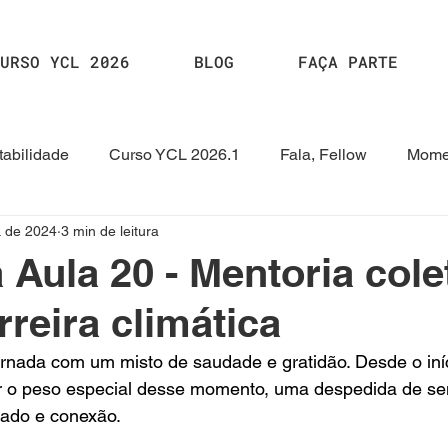
URSO YCL 2026
BLOG
FAÇA PARTE
abilidade
Curso YCL 2026.1
Fala, Fellow
Mome
. de 2024
3 min de leitura
2024.2
Curso YCL 2024
Curso YCL 2023.1
HUB
 Aula 20 - Mentoria cole
rreira climática
ornada com um misto de saudade e gratidão. Desde o iníc
ir o peso especial desse momento, uma despedida de s
zado e conexão.