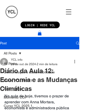
LOGIN | REDE YCL
Post
All Posts
YCL info
All Posts
28 de out. de 2024
2 min de leitura
Diário da Aula 12:
Comunicação e sustentabilidade
Economia e as Mudanças
Curso YCL 2026.1
Climáticas
Fala, Fellow
Na aula de hoje, tivemos o prazer de 
Momento COP
aprender com Anna Mortara, 
Curso YCL 2025.1
economista e administradora pública 