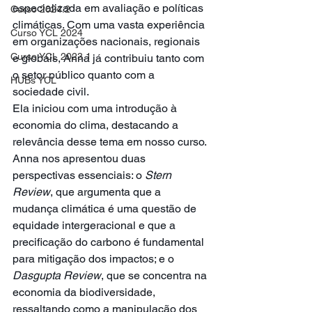
especializada em avaliação e políticas 
Curso 2024.2
climáticas. Com uma vasta experiência 
Curso YCL 2024
em organizações nacionais, regionais 
Curso YCL 2023.1
e globais, Anna já contribuiu tanto com 
o setor público quanto com a 
HUBs YCL
sociedade civil.
Ela iniciou com uma introdução à 
economia do clima, destacando a 
relevância desse tema em nosso curso. 
Anna nos apresentou duas 
perspectivas essenciais: o 
Stern 
Review
, que argumenta que a 
mudança climática é uma questão de 
equidade intergeracional e que a 
precificação do carbono é fundamental 
para mitigação dos impactos; e o 
Dasgupta Review
, que se concentra na 
economia da biodiversidade, 
ressaltando como a manipulação dos 