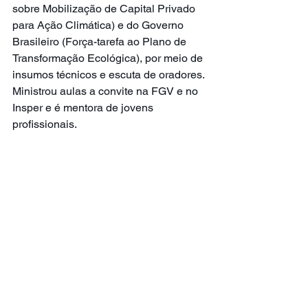
sobre Mobilização de Capital Privado 
para Ação Climática) e do Governo 
Brasileiro (Força-tarefa ao Plano de 
Transformação Ecológica), por meio de 
insumos técnicos e escuta de oradores. 
Ministrou aulas a convite na FGV e no 
Insper e é mentora de jovens 
profissionais.
Texto escrito por Andressa Soares, 
Engenheira ambiental e participante da 
11a edição do Curso YCL Mudanças 
climáticas: panorama, desafios e 
oportunidades para jovens 
profissionais.
Curso 2024.2