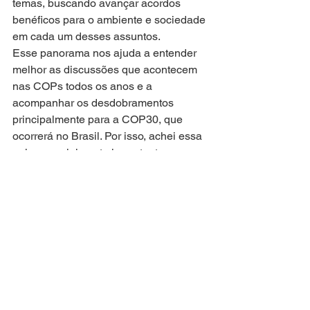
temas, buscando avançar acordos 
benéficos para o ambiente e sociedade 
em cada um desses assuntos.
Esse panorama nos ajuda a entender 
melhor as discussões que acontecem 
nas COPs todos os anos e a 
acompanhar os desdobramentos 
principalmente para a COP30, que 
ocorrerá no Brasil. Por isso, achei essa 
aula especialmente importante, para 
que possamos estar no centro das 
discussões e possamos nos articular 
melhor para cobrar as mudanças que 
queremos!
Se você não conseguiu assistir à aula 
ou quer revê-la, acesse a 
aula 5 na 
nossa plataforma, dentro da pasta do 
Curso 2024.