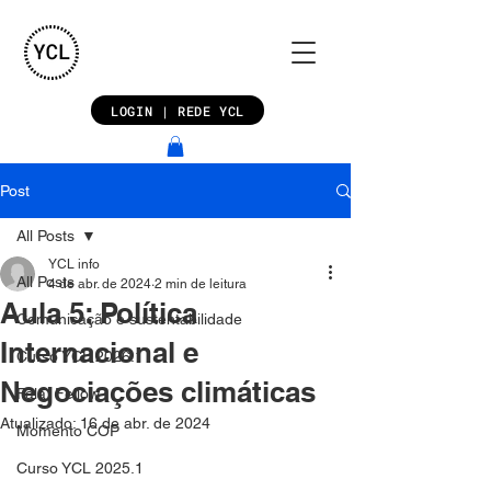
LOGIN | REDE YCL
Post
All Posts
YCL info
All Posts
4 de abr. de 2024
2 min de leitura
Aula 5: Política
Comunicação e sustentabilidade
Internacional e
Curso YCL 2026.1
Negociações climáticas
Fala, Fellow
Atualizado:
16 de abr. de 2024
Momento COP
Curso YCL 2025.1