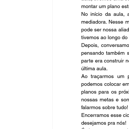
montar um plano estr
No início da aula, 
mediadora. Nesse m
pode ser nossa alia
tivemos ao longo do 
Depois, conversamos
pensando também so
parte era construir
última aula.
Ao traçarmos um p
podemos colocar em 
planos para os pró
nossas metas e son
falarmos sobre tudo!
Encerramos esse cicl
desejamos pra nós!