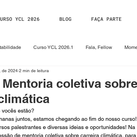
URSO YCL 2026
BLOG
FAÇA PARTE
abilidade
Curso YCL 2026.1
Fala, Fellow
Mome
. de 2024
2 min de leitura
2024.2
Curso YCL 2024
Curso YCL 2023.1
HUB
- Mentoria coletiva sobr
climática
 vocês estão?
manas juntos, estamos chegando ao fim do nosso curso
rsos palestrantes e diversas ideias e oportunidades! Na 
ssão de mentoria coletiva sobre carreira climática, para