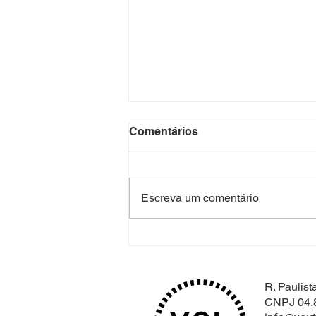
Comentários
Escreva um comentário
Aula 19 - Saúde mental,
bem-estar e felicidade no
trabalho
R. Paulis
CNPJ 04.