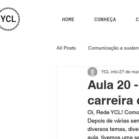
HOME
CONHEÇA
C
All Posts
Comunicação e sustent
YCL info
27 de mai
Curso YCL 2025.1
Curso 
Aula 20 
carreira 
Oi, Rede YCL! Como
Depois de várias se
diversos temas, dive
aula, tivemos uma se