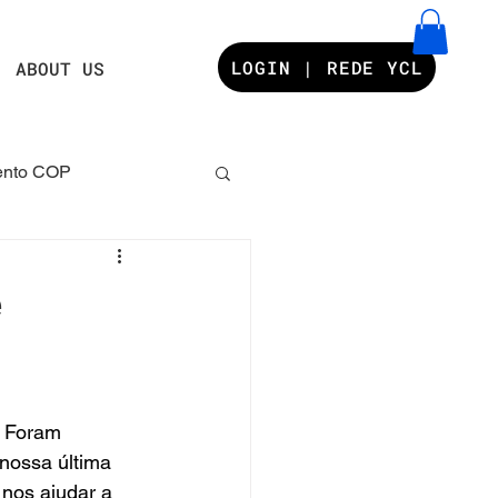
LOGIN | REDE YCL
ABOUT US
nto COP
s YCL
e
! Foram 
nossa última 
 nos ajudar a 