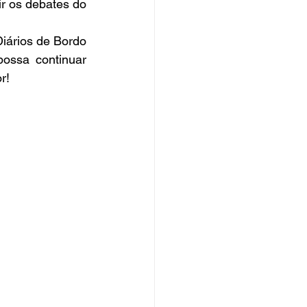
ir os debates do 
ários de Bordo 
ossa continuar 
r!