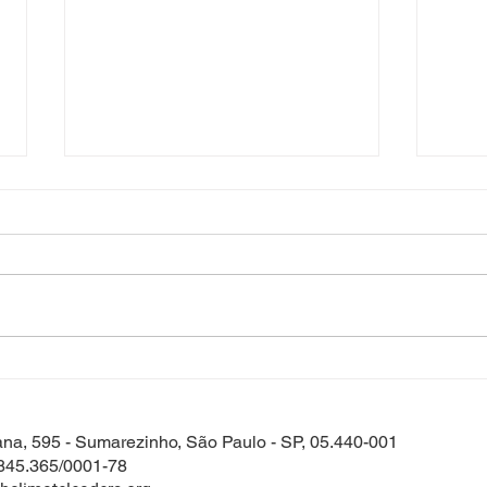
Aula 18 - Foco na solução:
Aula
iniciativas transformadoras
arti
clim
tana, 595 - Sumarezinho, São Paulo - SP, 05.440-001
845.365/0001-78