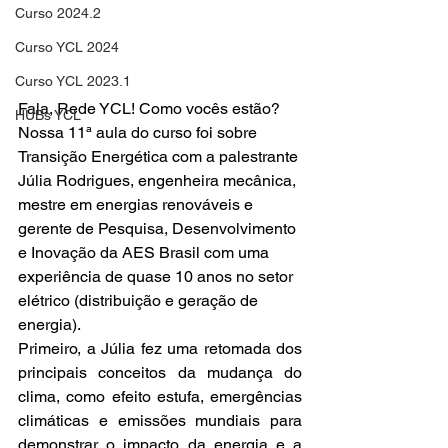
Curso 2024.2
Curso YCL 2024
Curso YCL 2023.1
Fala, Rede YCL! Como vocês estão?
HUBs YCL
Nossa 11ª aula do curso foi sobre 
Transição Energética com a palestrante 
Júlia Rodrigues, engenheira mecânica, 
mestre em energias renováveis e 
gerente de Pesquisa, Desenvolvimento 
e Inovação da AES Brasil com uma 
experiência de quase 10 anos no setor 
elétrico (distribuição e geração de 
energia).
Primeiro, a Júlia fez uma retomada dos 
principais conceitos da mudança do 
clima, como efeito estufa, emergências 
climáticas e emissões mundiais para 
demonstrar o impacto da energia e a 