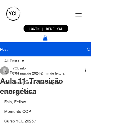
LOGIN | REDE YCL
Post
All Posts
YCL info
All Posts
6 de mai. de 2024
2 min de leitura
Aula 11: Transição
Comunicação e sustentabilidade
energética
Curso YCL 2026.1
Fala, Fellow
Momento COP
Curso YCL 2025.1