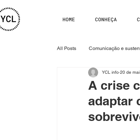
HOME
CONHEÇA
C
All Posts
Comunicação e sustent
YCL info
20 de mai
Curso YCL 2025.1
Curso 
A crise 
adaptar 
sobreviv