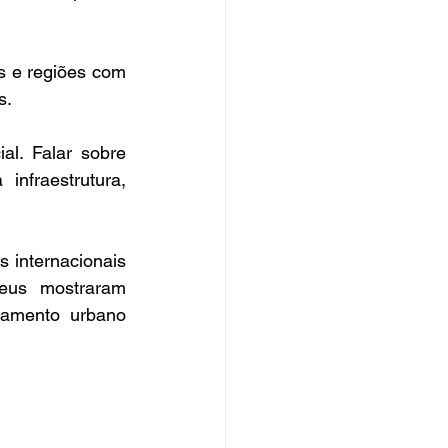
s e regiões com 
s.
l. Falar sobre 
nfraestrutura, 
internacionais 
eus mostraram 
jamento urbano 