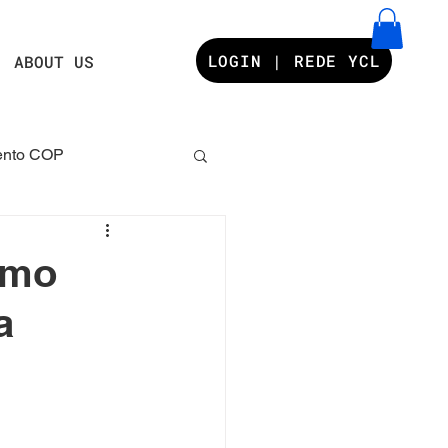
LOGIN | REDE YCL
ABOUT US
nto COP
s YCL
omo
a